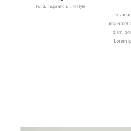
Food
Inspiration
Lifestyle
In variu
imperdiet b
diam, por
Lorem ip