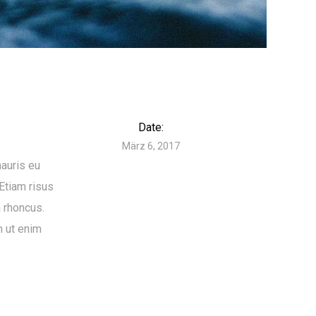
Date:
März 6, 2017
mauris eu
 Etiam risus
a rhoncus.
m ut enim