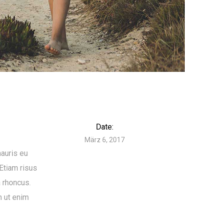
Date:
März 6, 2017
mauris eu
 Etiam risus
a rhoncus.
m ut enim