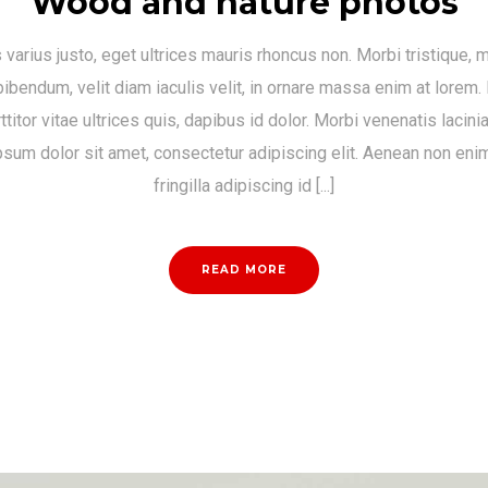
Wood and nature photos
s varius justo, eget ultrices mauris rhoncus non. Morbi tristique, 
ibendum, velit diam iaculis velit, in ornare massa enim at lorem.
ttitor vitae ultrices quis, dapibus id dolor. Morbi venenatis lacini
sum dolor sit amet, consectetur adipiscing elit. Aenean non eni
fringilla adipiscing id [...]
READ MORE