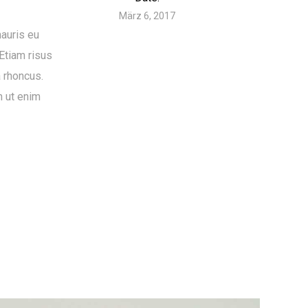
März 6, 2017
mauris eu
 Etiam risus
a rhoncus.
m ut enim