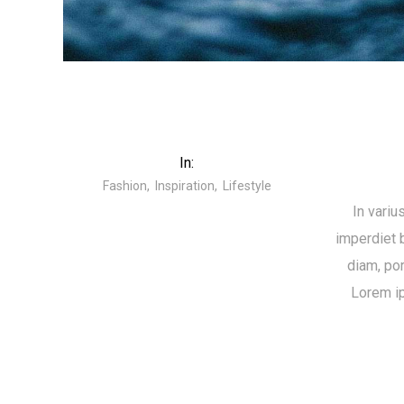
In:
Fashion
Inspiration
Lifestyle
In variu
imperdiet b
diam, por
Lorem ip