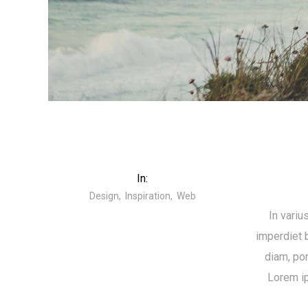
In:
Design
Inspiration
Web
In variu
imperdiet b
diam, por
Lorem ip